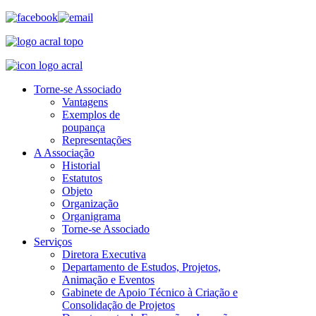
Torne-se Associado
Vantagens
Exemplos de
poupança
Representações
A Associação
Historial
Estatutos
Objeto
Organização
Organigrama
Torne-se Associado
Serviços
Diretora Executiva
Departamento de Estudos, Projetos,
Animação e Eventos
Gabinete de Apoio Técnico à Criação e
Consolidação de Projetos