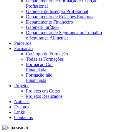
Departamento de Formação e Inserção
Profissional
Gabinete de Inserção Profissional
Departamento de Relações Externas
Departamento Financeiro
Gabinete Jurídico
Departamento de Segurança no Trabalho
e Segurança Alimentar
Parceiros
Formação
Catálogo de Formação
Todas as Formações
Formação Co-
Financiada
Formação não
Financiada
Projetos
Projetos em Curso
Projetos Realizados
Notícias
Eventos
Links
Contactos