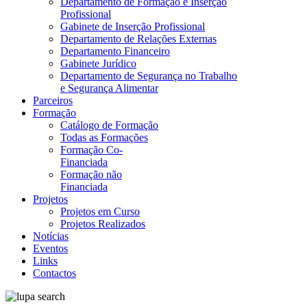
Departamento de Formação e Inserção
Profissional
Gabinete de Inserção Profissional
Departamento de Relações Externas
Departamento Financeiro
Gabinete Jurídico
Departamento de Segurança no Trabalho
e Segurança Alimentar
Parceiros
Formação
Catálogo de Formação
Todas as Formações
Formação Co-
Financiada
Formação não
Financiada
Projetos
Projetos em Curso
Projetos Realizados
Notícias
Eventos
Links
Contactos