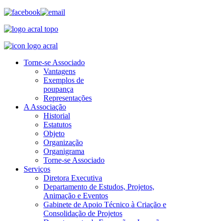
Torne-se Associado
Vantagens
Exemplos de
poupança
Representações
A Associação
Historial
Estatutos
Objeto
Organização
Organigrama
Torne-se Associado
Serviços
Diretora Executiva
Departamento de Estudos, Projetos,
Animação e Eventos
Gabinete de Apoio Técnico à Criação e
Consolidação de Projetos