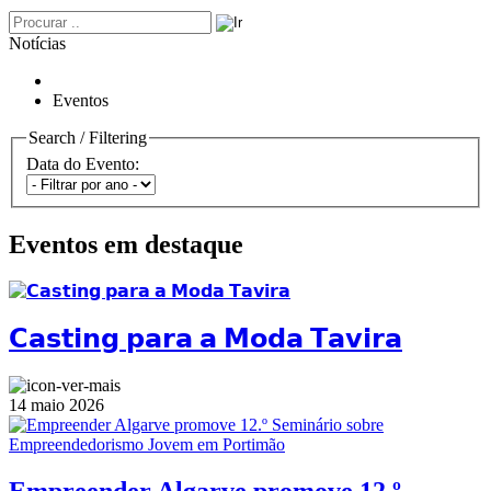
Notícias
Eventos
Search / Filtering
Data do Evento:
Eventos em destaque
𝗖𝗮𝘀𝘁𝗶𝗻𝗴 𝗽𝗮𝗿𝗮 𝗮 𝗠𝗼𝗱𝗮 𝗧𝗮𝘃𝗶𝗿𝗮
14 maio 2026