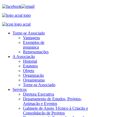
Torne-se Associado
Vantagens
Exemplos de
poupança
Representações
A Associação
Historial
Estatutos
Objeto
Organização
Organigrama
Torne-se Associado
Serviços
Diretora Executiva
Departamento de Estudos, Projetos,
Animação e Eventos
Gabinete de Apoio Técnico à Criação e
Consolidação de Projetos