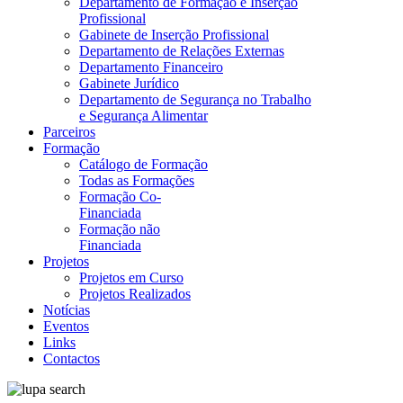
Departamento de Formação e Inserção
Profissional
Gabinete de Inserção Profissional
Departamento de Relações Externas
Departamento Financeiro
Gabinete Jurídico
Departamento de Segurança no Trabalho
e Segurança Alimentar
Parceiros
Formação
Catálogo de Formação
Todas as Formações
Formação Co-
Financiada
Formação não
Financiada
Projetos
Projetos em Curso
Projetos Realizados
Notícias
Eventos
Links
Contactos