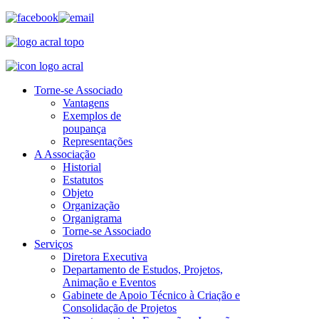
Torne-se Associado
Vantagens
Exemplos de
poupança
Representações
A Associação
Historial
Estatutos
Objeto
Organização
Organigrama
Torne-se Associado
Serviços
Diretora Executiva
Departamento de Estudos, Projetos,
Animação e Eventos
Gabinete de Apoio Técnico à Criação e
Consolidação de Projetos