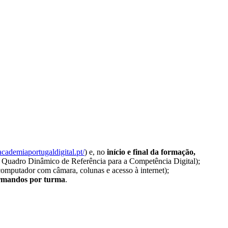
/academiaportugaldigital.pt/
) e, no
início e final da formação,
elo Quadro Dinâmico de Referência para a Competência Digital);
(computador com câmara, colunas e acesso à internet);
formandos por turma
.