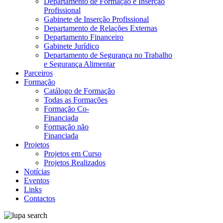
Departamento de Formação e Inserção
Profissional
Gabinete de Inserção Profissional
Departamento de Relações Externas
Departamento Financeiro
Gabinete Jurídico
Departamento de Segurança no Trabalho
e Segurança Alimentar
Parceiros
Formação
Catálogo de Formação
Todas as Formações
Formação Co-
Financiada
Formação não
Financiada
Projetos
Projetos em Curso
Projetos Realizados
Notícias
Eventos
Links
Contactos