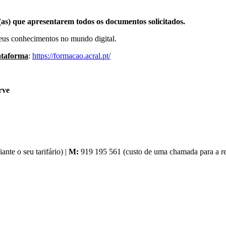
(as) que apresentarem todos os documentos solicitados.
 seus conhecimentos no mundo digital.
lataforma
:
https://formacao.acral.pt/
rve
nte o seu tarifário) |
M:
919 195 561 (custo de uma chamada para a red