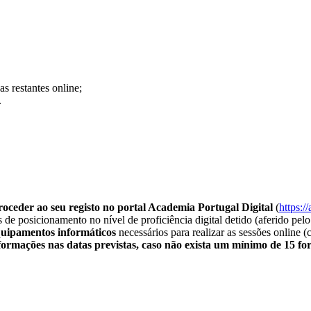
 restantes online;
.
oceder ao seu registo no portal Academia Portugal Digital
(
https:/
s de posicionamento no nível de proficiência digital detido (aferido p
quipamentos informáticos
necessários para realizar as sessões online 
 formações nas datas previstas, caso não exista um mínimo de 15 