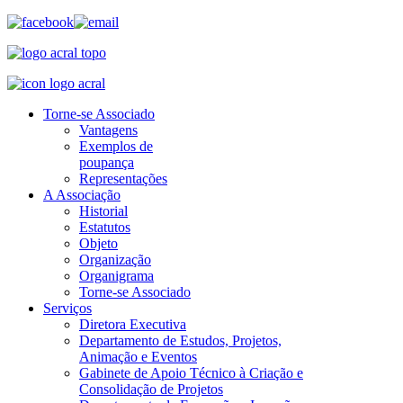
Torne-se Associado
Vantagens
Exemplos de
poupança
Representações
A Associação
Historial
Estatutos
Objeto
Organização
Organigrama
Torne-se Associado
Serviços
Diretora Executiva
Departamento de Estudos, Projetos,
Animação e Eventos
Gabinete de Apoio Técnico à Criação e
Consolidação de Projetos