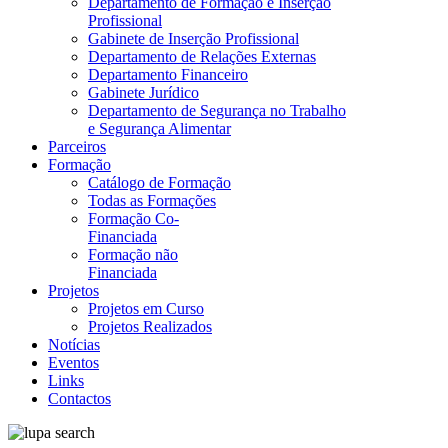
Departamento de Formação e Inserção
Profissional
Gabinete de Inserção Profissional
Departamento de Relações Externas
Departamento Financeiro
Gabinete Jurídico
Departamento de Segurança no Trabalho
e Segurança Alimentar
Parceiros
Formação
Catálogo de Formação
Todas as Formações
Formação Co-
Financiada
Formação não
Financiada
Projetos
Projetos em Curso
Projetos Realizados
Notícias
Eventos
Links
Contactos