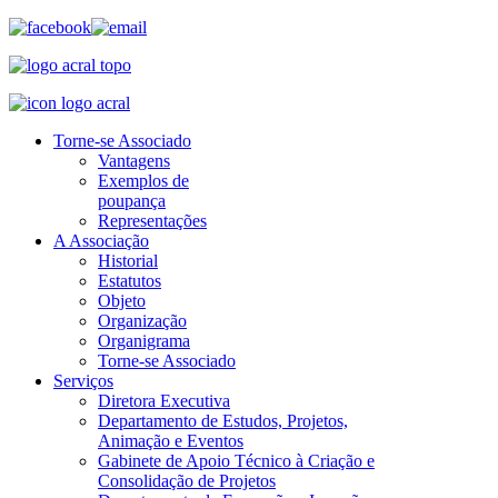
Torne-se Associado
Vantagens
Exemplos de
poupança
Representações
A Associação
Historial
Estatutos
Objeto
Organização
Organigrama
Torne-se Associado
Serviços
Diretora Executiva
Departamento de Estudos, Projetos,
Animação e Eventos
Gabinete de Apoio Técnico à Criação e
Consolidação de Projetos