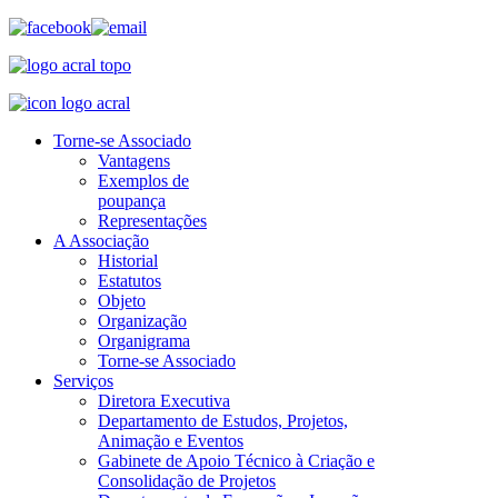
Torne-se Associado
Vantagens
Exemplos de
poupança
Representações
A Associação
Historial
Estatutos
Objeto
Organização
Organigrama
Torne-se Associado
Serviços
Diretora Executiva
Departamento de Estudos, Projetos,
Animação e Eventos
Gabinete de Apoio Técnico à Criação e
Consolidação de Projetos