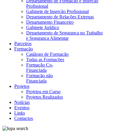
Departamento de Formação e Inserção
Profissional
Gabinete de Inserção Profissional
Departamento de Relações Externas
Departamento Financeiro
Gabinete Jurídico
Departamento de Segurança no Trabalho
e Segurança Alimentar
Parceiros
Formação
Catálogo de Formação
Todas as Formações
Formação Co-
Financiada
Formação não
Financiada
Projetos
Projetos em Curso
Projetos Realizados
Notícias
Eventos
Links
Contactos