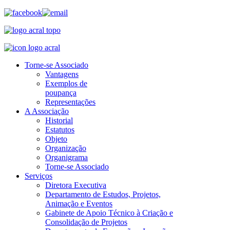
Torne-se Associado
Vantagens
Exemplos de
poupança
Representações
A Associação
Historial
Estatutos
Objeto
Organização
Organigrama
Torne-se Associado
Serviços
Diretora Executiva
Departamento de Estudos, Projetos,
Animação e Eventos
Gabinete de Apoio Técnico à Criação e
Consolidação de Projetos