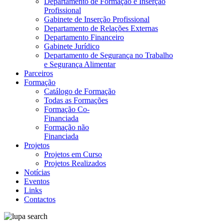
Departamento de Formação e Inserção
Profissional
Gabinete de Inserção Profissional
Departamento de Relações Externas
Departamento Financeiro
Gabinete Jurídico
Departamento de Segurança no Trabalho
e Segurança Alimentar
Parceiros
Formação
Catálogo de Formação
Todas as Formações
Formação Co-
Financiada
Formação não
Financiada
Projetos
Projetos em Curso
Projetos Realizados
Notícias
Eventos
Links
Contactos