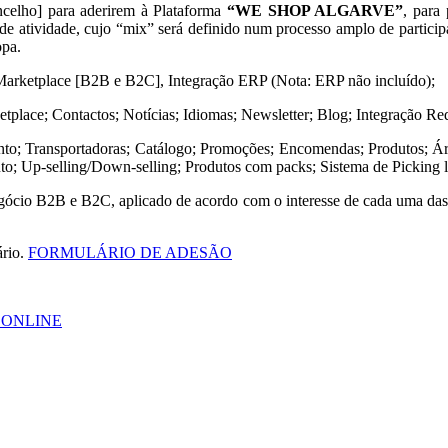
ncelho] para aderirem à Plataforma
“WE SHOP ALGARVE”
, para
de atividade, cujo “mix” será definido num processo amplo de particip
opa.
l, Marketplace [B2B e B2C], Integração ERP (Nota: ERP não incluído);
; Contactos; Notícias; Idiomas; Newsletter; Blog; Integração Redes 
ansportadoras; Catálogo; Promoções; Encomendas; Produtos; Área de 
to; Up-selling/Down-selling; Produtos com packs; Sistema de Picking li
cio B2B e B2C, aplicado de acordo com o interesse de cada uma das em
ário.
FORMULÁRIO DE ADESÃO
 ONLINE