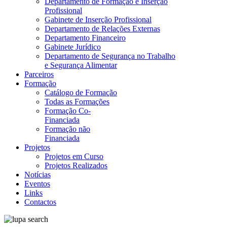
Departamento de Formação e Inserção
Profissional
Gabinete de Inserção Profissional
Departamento de Relações Externas
Departamento Financeiro
Gabinete Jurídico
Departamento de Segurança no Trabalho
e Segurança Alimentar
Parceiros
Formação
Catálogo de Formação
Todas as Formações
Formação Co-
Financiada
Formação não
Financiada
Projetos
Projetos em Curso
Projetos Realizados
Notícias
Eventos
Links
Contactos