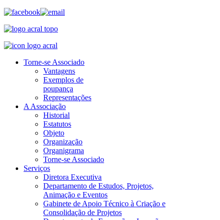
Torne-se Associado
Vantagens
Exemplos de
poupança
Representações
A Associação
Historial
Estatutos
Objeto
Organização
Organigrama
Torne-se Associado
Serviços
Diretora Executiva
Departamento de Estudos, Projetos,
Animação e Eventos
Gabinete de Apoio Técnico à Criação e
Consolidação de Projetos