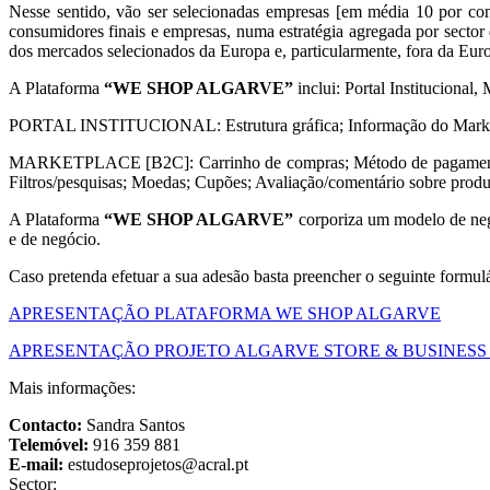
Nesse sentido, vão ser selecionadas empresas [em média 10 por co
consumidores finais e empresas, numa estratégia agregada por sector 
dos mercados selecionados da Europa e, particularmente, fora da Eur
A Plataforma
“WE SHOP ALGARVE”
inclui: Portal Instituciona
PORTAL INSTITUCIONAL: Estrutura gráfica; Informação do Marketplace
MARKETPLACE [B2C]: Carrinho de compras; Método de pagamento; Tr
Filtros/pesquisas; Moedas; Cupões; Avaliação/comentário sobre produ
A Plataforma
“WE SHOP ALGARVE”
corporiza um modelo de negó
e de negócio.
Caso pretenda efetuar a sua adesão basta preencher o seguinte formul
APRESENTAÇÃO PLATAFORMA WE SHOP ALGARVE
APRESENTAÇÃO PROJETO ALGARVE STORE &
BUSINESS
Mais informações:
Contacto:
Sandra Santos
Telemóvel:
916 359 881
E-mail:
Sector: