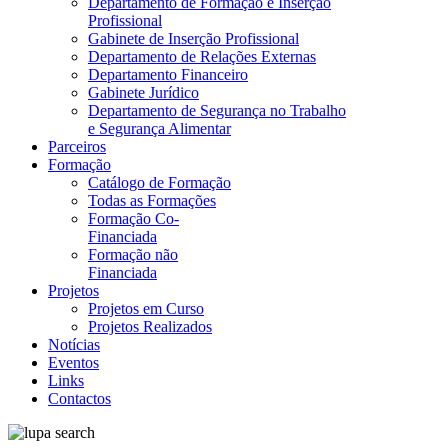
Departamento de Formação e Inserção
Profissional
Gabinete de Inserção Profissional
Departamento de Relações Externas
Departamento Financeiro
Gabinete Jurídico
Departamento de Segurança no Trabalho
e Segurança Alimentar
Parceiros
Formação
Catálogo de Formação
Todas as Formações
Formação Co-
Financiada
Formação não
Financiada
Projetos
Projetos em Curso
Projetos Realizados
Notícias
Eventos
Links
Contactos