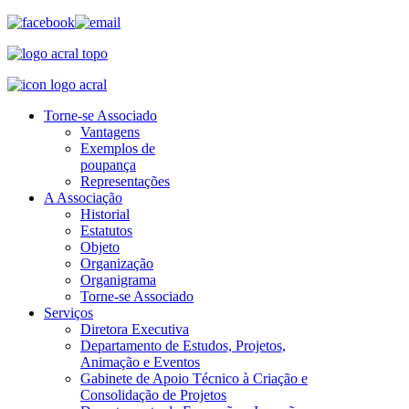
Torne-se Associado
Vantagens
Exemplos de
poupança
Representações
A Associação
Historial
Estatutos
Objeto
Organização
Organigrama
Torne-se Associado
Serviços
Diretora Executiva
Departamento de Estudos, Projetos,
Animação e Eventos
Gabinete de Apoio Técnico à Criação e
Consolidação de Projetos