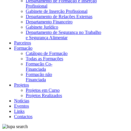
Departamento de Formação e Inserção
Profissional
Gabinete de Inserção Profissional
Departamento de Relações Externas
Departamento Financeiro
Gabinete Jurídico
Departamento de Segurança no Trabalho
e Segurança Alimentar
Parceiros
Formação
Catálogo de Formação
Todas as Formações
Formação Co-
Financiada
Formação não
Financiada
Projetos
Projetos em Curso
Projetos Realizados
Notícias
Eventos
Links
Contactos