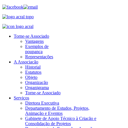
Torne-se Associado
Vantagens
Exemplos de
poupança
Representações
A Associação
Historial
Estatutos
Objeto
Organização
Organigrama
Torne-se Associado
Serviços
Diretora Executiva
Departamento de Estudos, Projetos,
Animação e Eventos
Gabinete de Apoio Técnico à Criação e
Consolidação de Projetos