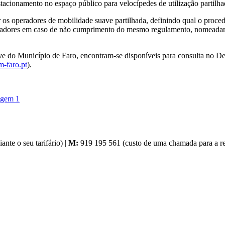
acionamento no espaço público para velocípedes de utilização partilhada 
 operadores de mobilidade suave partilhada, definindo qual o procedim
operadores em caso de não cumprimento do mesmo regulamento, nomead
do Município de Faro, encontram-se disponíveis para consulta no Dep
-faro.pt
).
nte o seu tarifário) |
M:
919 195 561 (custo de uma chamada para a red