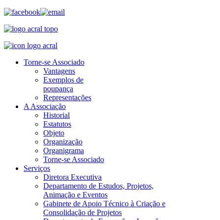
Torne-se Associado
Vantagens
Exemplos de
poupança
Representações
A Associação
Historial
Estatutos
Objeto
Organização
Organigrama
Torne-se Associado
Serviços
Diretora Executiva
Departamento de Estudos, Projetos,
Animação e Eventos
Gabinete de Apoio Técnico à Criação e
Consolidação de Projetos