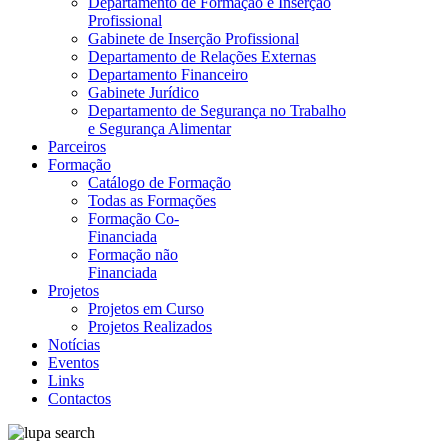
Departamento de Formação e Inserção
Profissional
Gabinete de Inserção Profissional
Departamento de Relações Externas
Departamento Financeiro
Gabinete Jurídico
Departamento de Segurança no Trabalho
e Segurança Alimentar
Parceiros
Formação
Catálogo de Formação
Todas as Formações
Formação Co-
Financiada
Formação não
Financiada
Projetos
Projetos em Curso
Projetos Realizados
Notícias
Eventos
Links
Contactos