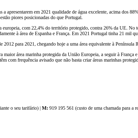
as a apresentarem em 2021 qualidade de água excelente, acima dos 88%
estão piores posicionadas do que Portugal.
dia europeia, com 22,4% do território protegido, contra 26% da UE. No
adamente à área de Espanha e França. Em 2021 Portugal tinha 21 mil q
 de 2012 para 2021, chegando hoje a uma área equivalente à Península I
ira maior área marinha protegida da União Europeia, a seguir à Franç
m com frequência avisado que não basta criar áreas marinhas protegida
nte o seu tarifário) |
M:
919 195 561 (custo de uma chamada para a red