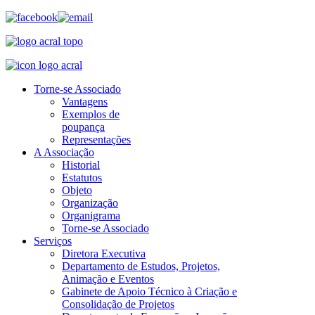
Torne-se Associado
Vantagens
Exemplos de
poupança
Representações
A Associação
Historial
Estatutos
Objeto
Organização
Organigrama
Torne-se Associado
Serviços
Diretora Executiva
Departamento de Estudos, Projetos,
Animação e Eventos
Gabinete de Apoio Técnico à Criação e
Consolidação de Projetos