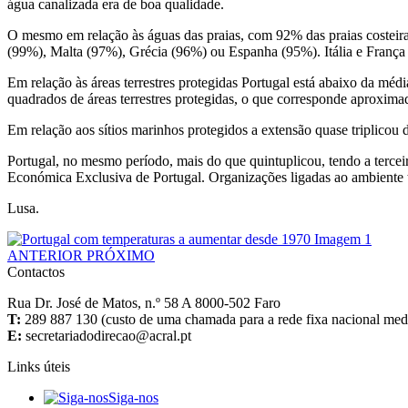
água canalizada era de boa qualidade.
O mesmo em relação às águas das praias, com 92% das praias costeir
(99%), Malta (97%), Grécia (96%) ou Espanha (95%). Itália e França 
Em relação às áreas terrestres protegidas Portugal está abaixo da mé
quadrados de áreas terrestres protegidas, o que corresponde aproxim
Em relação aos sítios marinhos protegidos a extensão quase triplicou
Portugal, no mesmo período, mais do que quintuplicou, tendo a terce
Económica Exclusiva de Portugal. Organizações ligadas ao ambiente tê
Lusa.
ANTERIOR
PRÓXIMO
Contactos
Rua Dr. José de Matos, n.º 58 A 8000-502 Faro
T:
289 887 130 (custo de uma chamada para a rede fixa nacional media
E:
Links úteis
Siga-nos