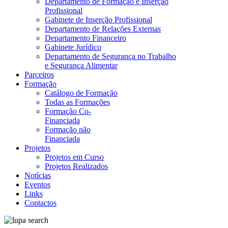
Departamento de Formação e Inserção
Profissional
Gabinete de Inserção Profissional
Departamento de Relações Externas
Departamento Financeiro
Gabinete Jurídico
Departamento de Segurança no Trabalho
e Segurança Alimentar
Parceiros
Formação
Catálogo de Formação
Todas as Formações
Formação Co-
Financiada
Formação não
Financiada
Projetos
Projetos em Curso
Projetos Realizados
Notícias
Eventos
Links
Contactos