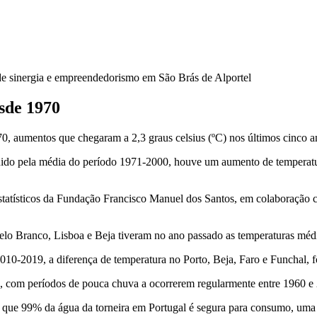
e sinergia e empreendedorismo em São Brás de Alportel
sde 1970
0, aumentos que chegaram a 2,3 graus celsius (ºC) nos últimos cinco an
guido pela média do período 1971-2000, houve um aumento de temperat
statísticos da Fundação Francisco Manuel dos Santos, em colaboração 
lo Branco, Lisboa e Beja tiveram no ano passado as temperaturas média
0-2019, a diferença de temperatura no Porto, Beja, Faro e Funchal, f
s, com períodos de pouca chuva a ocorrerem regularmente entre 1960 e
 que 99% da água da torneira em Portugal é segura para consumo, um