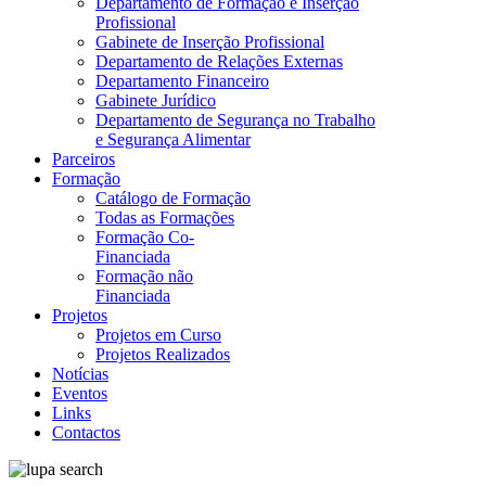
Departamento de Formação e Inserção
Profissional
Gabinete de Inserção Profissional
Departamento de Relações Externas
Departamento Financeiro
Gabinete Jurídico
Departamento de Segurança no Trabalho
e Segurança Alimentar
Parceiros
Formação
Catálogo de Formação
Todas as Formações
Formação Co-
Financiada
Formação não
Financiada
Projetos
Projetos em Curso
Projetos Realizados
Notícias
Eventos
Links
Contactos