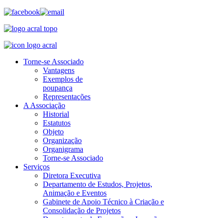
Torne-se Associado
Vantagens
Exemplos de
poupança
Representações
A Associação
Historial
Estatutos
Objeto
Organização
Organigrama
Torne-se Associado
Serviços
Diretora Executiva
Departamento de Estudos, Projetos,
Animação e Eventos
Gabinete de Apoio Técnico à Criação e
Consolidação de Projetos